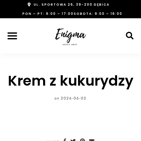
Skip
UL. SPORTOWA 26, 39-200 DĘBICA
to
PON – PT: 9:00 – 17:00
SOBOTA: 9:00 – 16:00
content
Krem z kukurydzy
on
2026-06-02