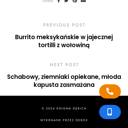
SHARE
PREVIOUS POST
Burrito meksykańskie w jajecznej
tortilli z wołowiną
NEXT POST
Schabowy, ziemniaki opiekane, młoda
kapusta zasmażana
© 2024 ENIGMA DĘBICA
WYKONANE PRZEZ
DEBOX