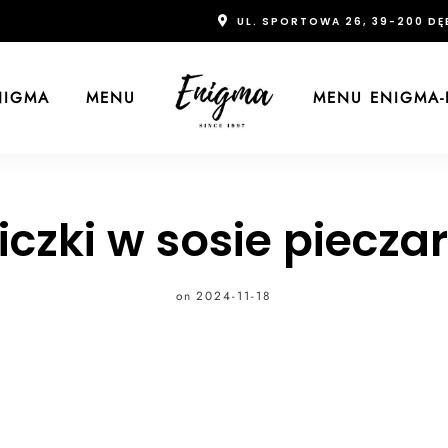
UL. SPORTOWA 26, 39-200 DĘ
NIGMA
MENU
MENU ENIGMA-
iczki w sosie piecz
on
2024-11-18