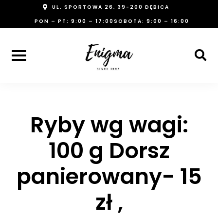
Skip
UL. SPORTOWA 26, 39-200 DĘBICA
to
PON – PT: 9:00 – 17:00
SOBOTA: 9:00 – 16:00
content
Ryby wg wagi:
100 g Dorsz
panierowany- 15
zł ,