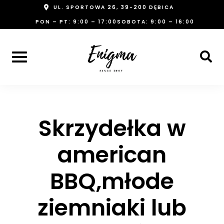
Skip
UL. SPORTOWA 26, 39-200 DĘBICA
to
PON – PT: 9:00 – 17:00
SOBOTA: 9:00 – 16:00
content
Skrzydełka w
american
BBQ,młode
ziemniaki lub