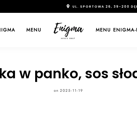
UL. SPORTOWA 26, 39-200 DĘ
NIGMA
MENU
MENU ENIGMA-
aka w panko, sos sło
on
2025-11-19