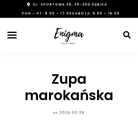
Skip
UL. SPORTOWA 26, 39-200 DĘBICA
to
PON – PT: 9:00 – 17:00
SOBOTA: 9:00 – 16:00
content
Zupa
marokańska
on
2026-05-28