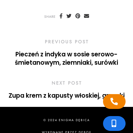
SHARE
PREVIOUS POST
Pieczeń z indyka w sosie serowo-
śmietanowym, ziemniaki, surówki
NEXT POST
Zupa krem z kapusty włoskiej, grzanki
© 2024 ENIGMA DĘBICA
WYKONANE PRZEZ
DEBOX